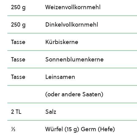
250 g
Weizenvollkornmehl
250 g
Dinkelvollkornmehl
Tasse
Kürbiskerne
Tasse
Sonnenblumenkerne
Tasse
Leinsamen
(oder andere Saaten)
2 TL
Salz
⅓
Würfel (15 g) Germ (Hefe)