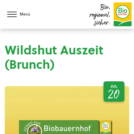
Bio,
regional,
Menü
sicher.
Wildshut Auszeit
(Brunch)
JUL
20