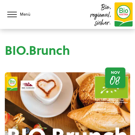
Bio,
regional,
Menü
sicher.
BIO.Brunch
NOV
08