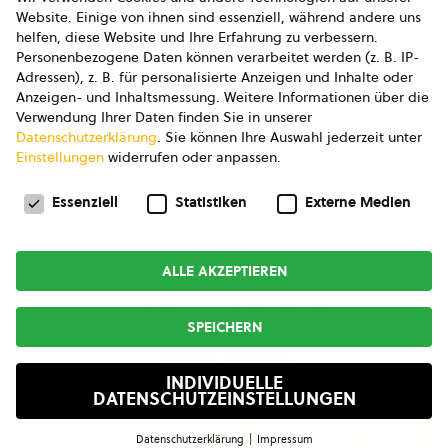
AGB
Website. Einige von ihnen sind essenziell, während andere uns
helfen, diese Website und Ihre Erfahrung zu verbessern.
AGB Marketing GmbH
Personenbezogene Daten können verarbeitet werden (z. B. IP-
Adressen), z. B. für personalisierte Anzeigen und Inhalte oder
AGB Bildung
Anzeigen- und Inhaltsmessung.
Weitere Informationen über die
Verwendung Ihrer Daten finden Sie in unserer
Newsletter
Datenschutzerklärung
.
Sie können Ihre Auswahl jederzeit unter
Einstellungen
widerrufen oder anpassen.
Datenschutzeinstellungen
FOLGE UNS
Essenziell
Statistiken
Externe Medien
ALLE AKZEPTIEREN
Copyright © 2026
bio austria
SPEICHERN
MADE BY
INDIVIDUELLE
DATENSCHUTZEINSTELLUNGEN
Inhaltsangabe öffnen
Datenschutzerklärung
Impressum