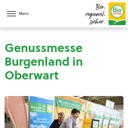
Bio,
regional,
Menü
sicher.
Genussmesse
Burgenland in
Oberwart