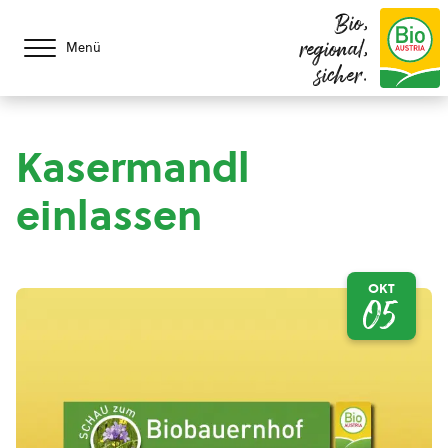
Bio,
regional,
Menü
sicher.
Kasermandl
einlassen
OKT
05