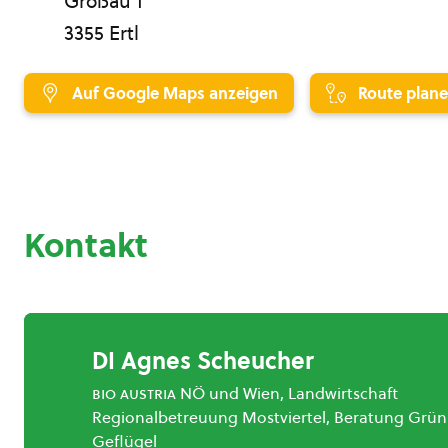
Großau 1
3355 Ertl
Auf Google Maps anzeigen
Route plan
Kontakt
DI Agnes Scheucher
bio austria
NÖ und Wien, Landwirtschaft
Regionalbetreuung Mostviertel, Beratung Grün
Geflügel