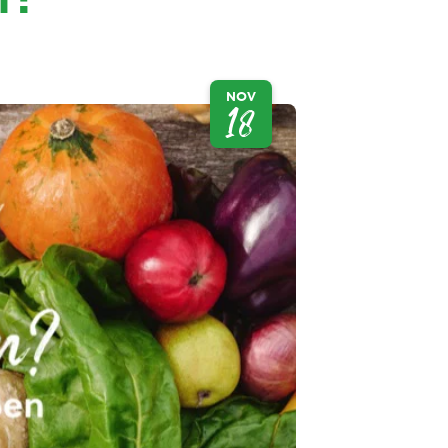
NOV
18