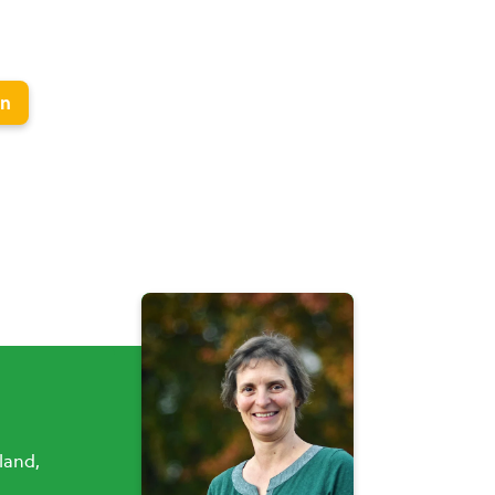
en
land,