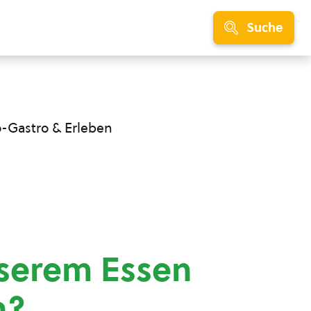
Suche
o-Gastro & Erleben
nserem Essen
n?