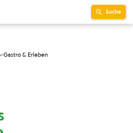
Suche
o-Gastro & Erleben
s
e