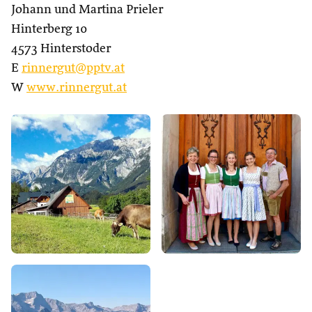
Johann und Martina Prieler
Hinterberg 10
4573 Hinterstoder
E
rinnergut@pptv.at
W
www.rinnergut.at