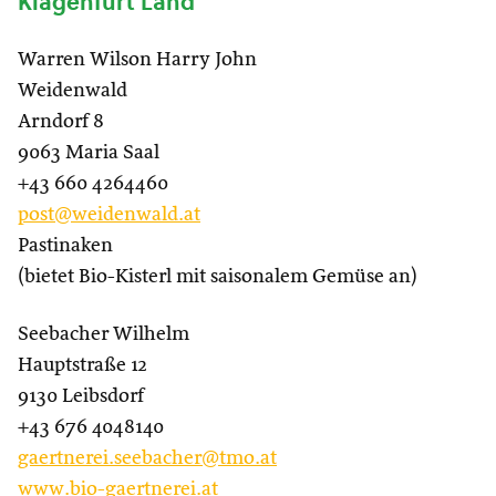
Klagenfurt Land
Warren Wilson Harry John
Weidenwald
Arndorf 8
9063 Maria Saal
+43 660 4264460
post@weidenwald.at
Pastinaken
(bietet Bio-Kisterl mit saisonalem Gemüse an)
Seebacher Wilhelm
Hauptstraße 12
9130 Leibsdorf
+43 676 4048140
gaertnerei.seebacher@tmo.at
www.bio-gaertnerei.at