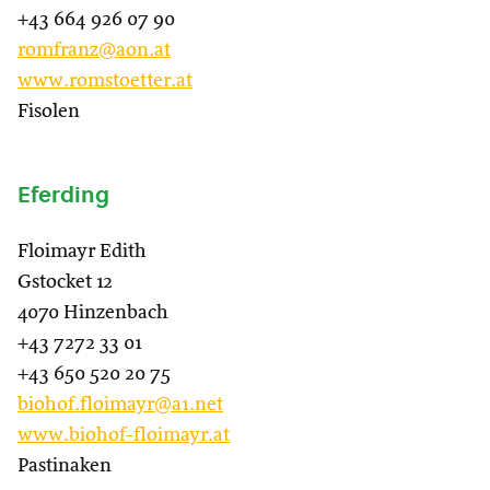
+43 664 926 07 90
romfranz@aon.at
www.romstoetter.at
Fisolen
Eferding
Floimayr Edith
Gstocket 12
4070 Hinzenbach
+43 7272 33 01
+43 650 520 20 75
biohof.floimayr@a1.net
www.biohof-floimayr.at
Pastinaken