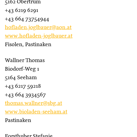
5162 Obertrum
+43 6219 6291
+43 664 73754944
hofladen.joglbauer@aon.at
www.hofladen-joglbauer.at
Fisolen, Pastinaken
Wallner Thomas
Biodorf-Weg 1
5164 Seeham
+43 6217 59218
+43 664 3934567
thomas.wallner@sbg.at
www.bioladen-seeham.at
Pastinaken
Forsthuber Stefanie