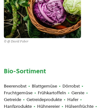
© @ David Faber
Bio-Sortiment
Beerenobst
Blattgemüse
Dörrobst
Fruchtgemüse
Frühkartoffeln
Gerste
Getreide
Getreideprodukte
Hafer
Hanfprodukte
Hühnereier
Hülsenfrüchte