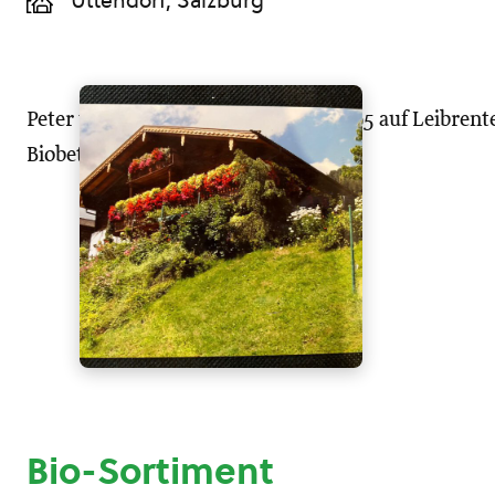
Uttendorf, Salzburg
Peter und Christine übernahmen 1995 auf Leibrente
Biobetrieb.
Bio-Sortiment