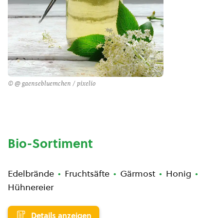
© @ gaensebluemchen / pixelio
Bio-Sortiment
Edelbrände
Fruchtsäfte
Gärmost
Honig
Hühnereier
Details anzeigen