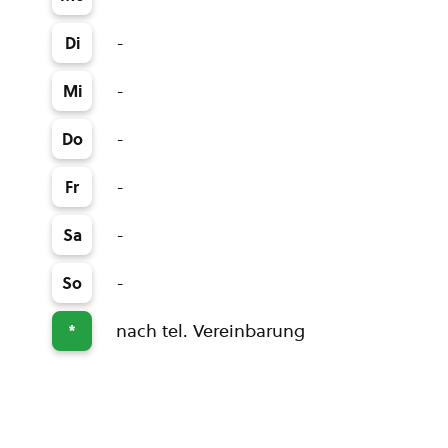
-
Di
-
Mi
-
Do
-
Fr
-
Sa
-
So
nach tel. Vereinbarung
*