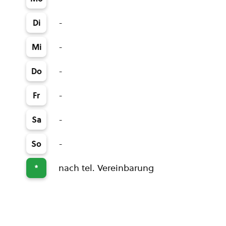
-
Di
-
Mi
-
Do
-
Fr
-
Sa
-
So
nach tel. Vereinbarung
*