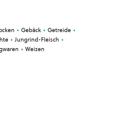
locken
Gebäck
Getreide
hte
Jungrind-Fleisch
igwaren
Weizen