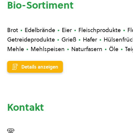
Bio-Sortiment
Brot
Edelbrände
Eier
Fleischprodukte
F
Getreideprodukte
Grieß
Hafer
Hülsenfrüc
Mehle
Mehlspeisen
Naturfasern
Öle
Te
Details anzeigen
Kontakt