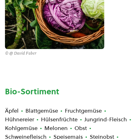
© @ David Faber
Bio-Sortiment
Äpfel
Blattgemüse
Fruchtgemüse
Hühnereier
Hülsenfrüchte
Jungrind-Fleisch
Kohlgemüse
Melonen
Obst
Schweinefleisch
Speisemais
Steinobst