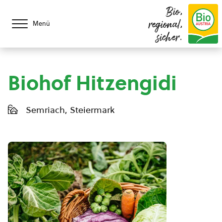
Bio,
regional,
Menü
sicher.
Biohof Hitzengidi
Semriach, Steiermark