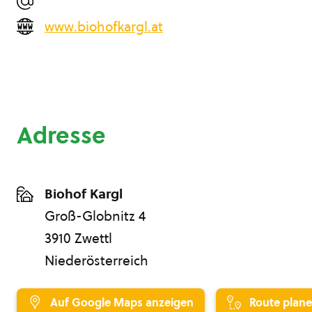
www.biohofkargl.at
Adresse
Biohof Kargl
Groß-Globnitz 4
3910 Zwettl
Niederösterreich
Auf Google Maps anzeigen
Route plan