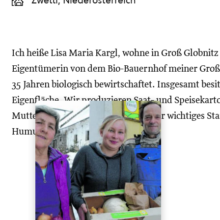
Zwettl, Niederösterreich
Ich heiße Lisa Maria Kargl, wohne in Groß Globnitz 
Eigentümerin von dem Bio-Bauernhof meiner Großel
35 Jahren biologisch bewirtschaftet. Insgesamt bes
Eigenfläche. Wir produzieren Saat- und Speisekart
Mutterkuhhaltung ist für uns ein sehr wichtiges St
Humusaufbau betreiben.