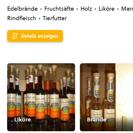
Edelbrände
Fruchtsäfte
Holz
Liköre
Marm
Rindfleisch
Tierfutter
Details anzeigen
Liköre
Brände