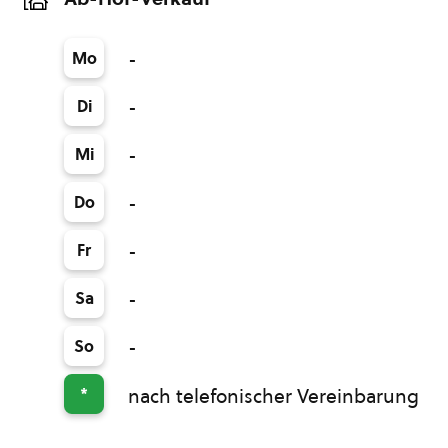
Mo
-
Di
-
Mi
-
Do
-
Fr
-
Sa
-
So
-
*
nach telefonischer Vereinbarung