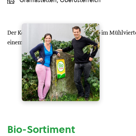
Gramastetten, Oberösterreich
Der Köglerhof ist ein Familienbetrieb im Mühlviert
einem Mostheurigen.
Bio-Sortiment