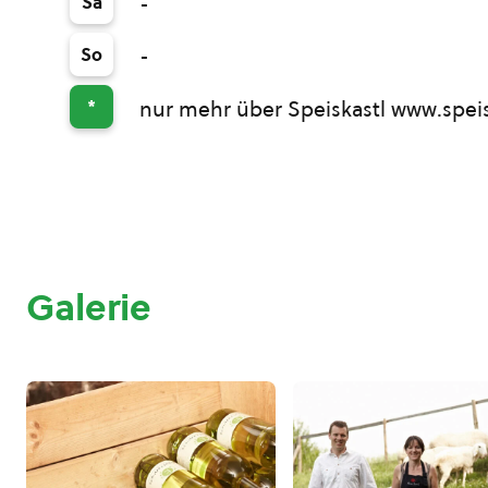
Sa
-
So
-
*
nur mehr über Speiskastl www.speis
Galerie