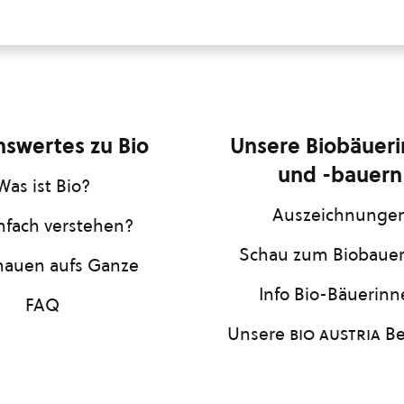
swertes zu Bio
Unsere Biobäuer
und -bauern
Was ist Bio?
Auszeichnunge
infach verstehen?
Schau zum Biobaue
hauen aufs Ganze
Info Bio-Bäuerin
FAQ
Unsere
bio austria
Be