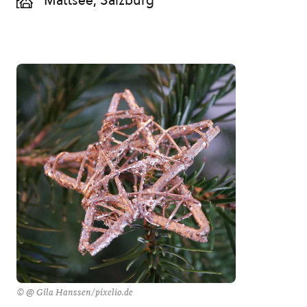
Mattsee, Salzburg
© @ Gila Hanssen/pixelio.de