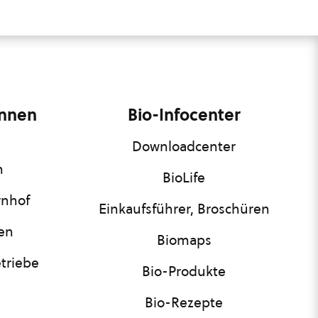
innen
Bio-Infocenter
Downloadcenter
n
BioLife
rnhof
Einkaufsführer, Broschüren
nen
Biomaps
triebe
Bio-Produkte
Bio-Rezepte