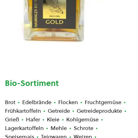
Bio-Sortiment
Brot
Edelbrände
Flocken
Fruchtgemüse
Frühkartoffeln
Getreide
Getreideprodukte
Grieß
Hafer
Kleie
Kohlgemüse
Lagerkartoffeln
Mehle
Schrote
Speisemais
Teigwaren
Weizen