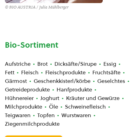
© BIO AUSTRIA / Julia Mühlberger
Bio-Sortiment
Aufstriche
Brot
Dicksäfte/Sirupe
Essig
Fett
Fleisch
Fleischprodukte
Fruchtsäfte
Gärmost
Geschenkkisterl/körbe
Geselchtes
Getreideprodukte
Hanfprodukte
Hühnereier
Joghurt
Kräuter und Gewürze
Milchprodukte
Öle
Schweinefleisch
Teigwaren
Topfen
Wurstwaren
Ziegenmilchprodukte