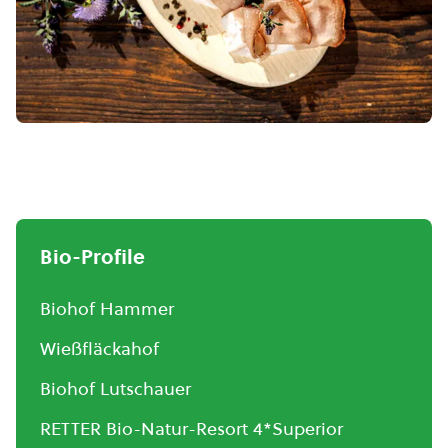
Bio-Profile
Biohof Hammer
Wießfläckahof
Biohof Lutschauer
RETTER Bio-Natur-Resort 4*Superior