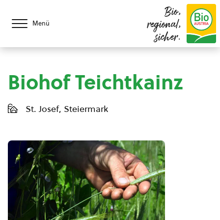
Bio,
regional,
Menü
sicher.
Biohof Teichtkainz
St. Josef, Steiermark