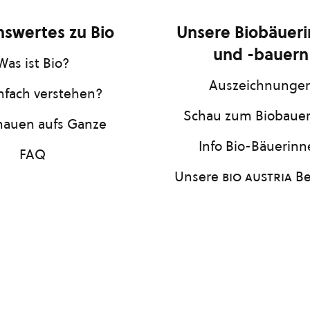
swertes zu Bio
Unsere Biobäuer
und -bauern
Was ist Bio?
Auszeichnunge
infach verstehen?
Schau zum Biobaue
hauen aufs Ganze
Info Bio-Bäuerin
FAQ
Unsere
bio austria
Be