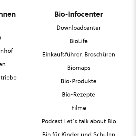
innen
Bio-Infocenter
Downloadcenter
n
BioLife
rnhof
Einkaufsführer, Broschüren
nen
Biomaps
triebe
Bio-Produkte
Bio-Rezepte
Filme
Podcast Let´s talk about Bio
Bio für Kinder und Schulen