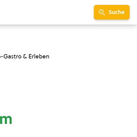
Suche
o-Gastro & Erleben
mm