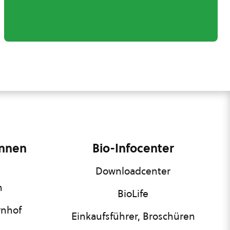
innen
Bio-Infocenter
Downloadcenter
n
BioLife
rnhof
Einkaufsführer, Broschüren