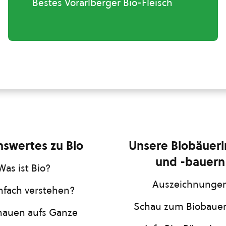
Bestes Vorarlberger Bio-Fleisch
swertes zu Bio
Unsere Biobäuer
und -bauern
Was ist Bio?
Auszeichnunge
infach verstehen?
Schau zum Biobaue
hauen aufs Ganze