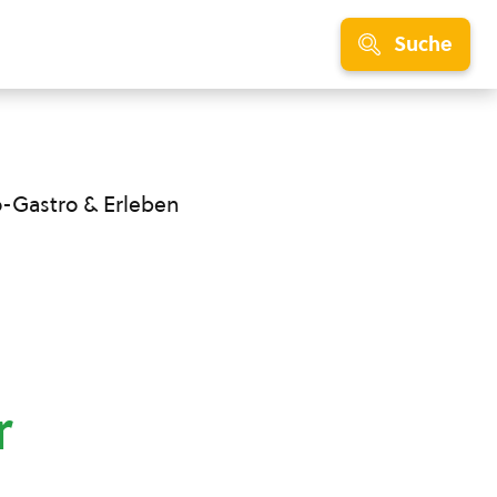
Suche
o-Gastro & Erleben
r