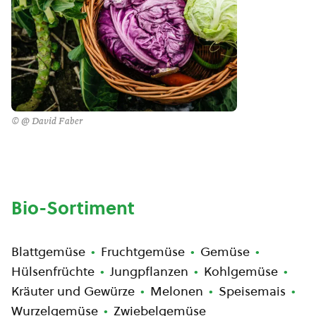
© @ David Faber
Bio-Sortiment
Blattgemüse
Fruchtgemüse
Gemüse
Hülsenfrüchte
Jungpflanzen
Kohlgemüse
Kräuter und Gewürze
Melonen
Speisemais
Wurzelgemüse
Zwiebelgemüse