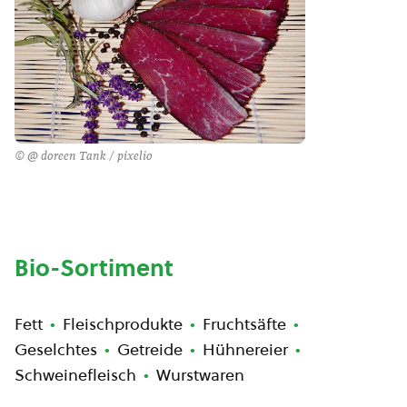
© @ doreen Tank / pixelio
Bio-Sortiment
Fett
Fleischprodukte
Fruchtsäfte
Geselchtes
Getreide
Hühnereier
Schweinefleisch
Wurstwaren