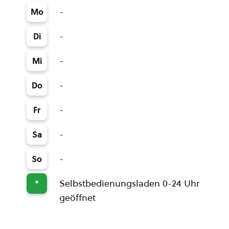
-
Mo
-
Di
-
Mi
-
Do
-
Fr
-
Sa
-
So
Selbstbedienungsladen 0-24 Uhr
*
geöffnet