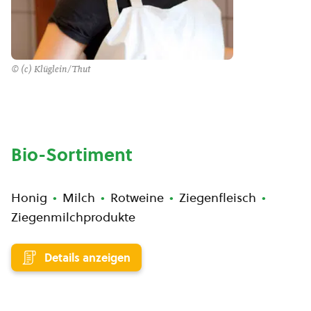
© (c) Klüglein/Thut
Bio-Sortiment
Honig
Milch
Rotweine
Ziegenfleisch
Ziegenmilchprodukte
Details anzeigen