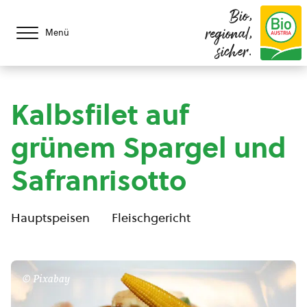
Bio,
regional,
Menü
sicher.
Kalbsfilet auf
grünem Spargel und
Safranrisotto
Hauptspeisen
Fleischgericht
© Pixabay