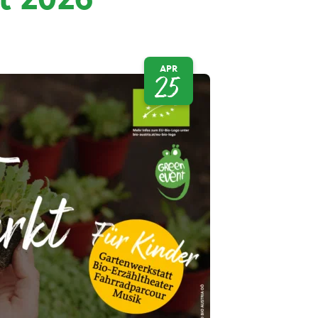
APR
25