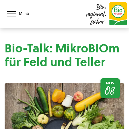
Bio,
regional,
Menü
sicher.
Bio-Talk: MikroBIOm
für Feld und Teller
NOV
08