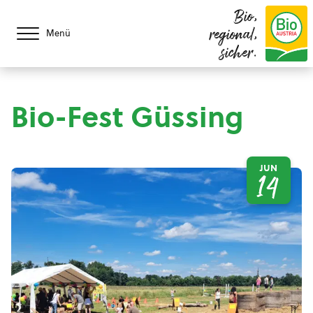
Bio,
regional,
Menü
sicher.
Bio-Fest Güssing
JUN
14