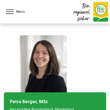
Bio,
regional,
Menü
sicher.
Petra Berger, MSc
bio austria
Burgenland, Marketing