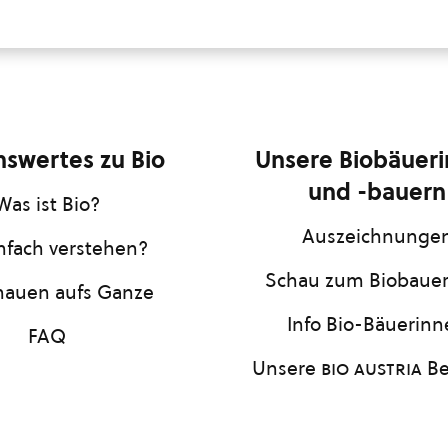
swertes zu Bio
Unsere Biobäuer
und -bauern
Was ist Bio?
Auszeichnunge
infach verstehen?
Schau zum Biobaue
hauen aufs Ganze
Info Bio-Bäuerin
FAQ
Unsere
bio austria
Be