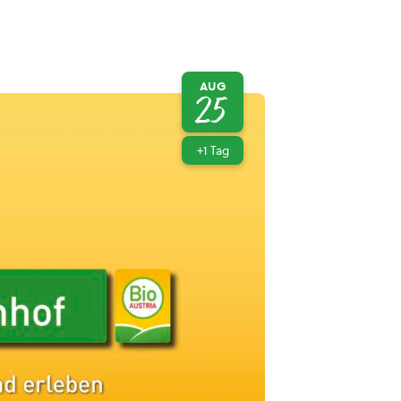
AUG
25
+1 Tag