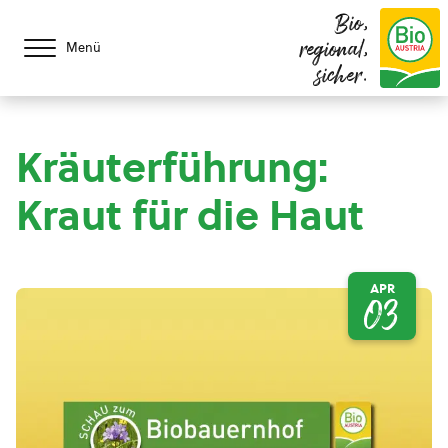
Bio,
regional,
Menü
sicher.
Kräuterführung:
Kraut für die Haut
APR
03