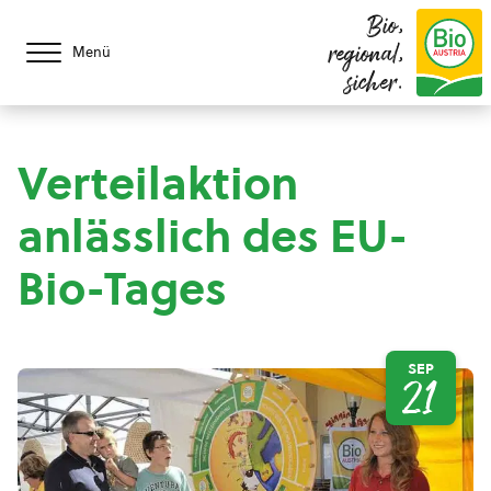
Bio,
regional,
Menü
sicher.
Verteilaktion
anlässlich des EU-
Bio-Tages
SEP
21