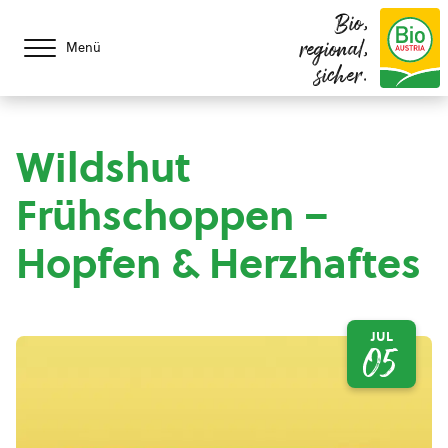
Bio,
regional,
Menü
sicher.
Wildshut
Frühschoppen –
Hopfen & Herzhaftes
JUL
05