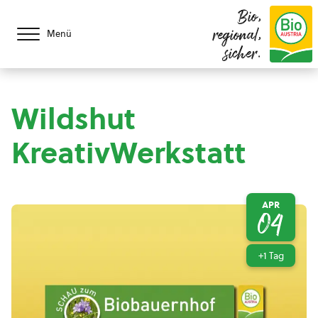
Bio,
regional,
Menü
sicher.
Wildshut
KreativWerkstatt
APR
04
+1 Tag