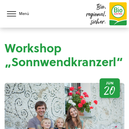
Bio,
regional,
Menü
sicher.
Workshop
„Sonnwendkranzerl“
JUN
20