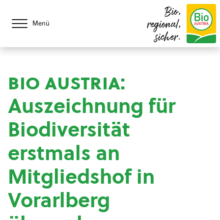
Bio,
regional,
Menü
sicher.
bio austria
:
Auszeichnung für
Biodiversität
erstmals an
Mitgliedshof in
Vorarlberg