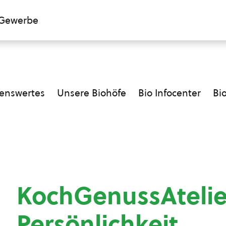
Gewerbe
enswertes
Unsere Biohöfe
Bio Infocenter
Bi
KochGenussAtelie
Persönlichkeit