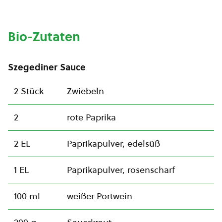
Bio-Zutaten
Szegediner Sauce
2 Stück
Zwiebeln
2
rote Paprika
2 EL
Paprikapulver, edelsüß
1 EL
Paprikapulver, rosenscharf
100 ml
weißer Portwein