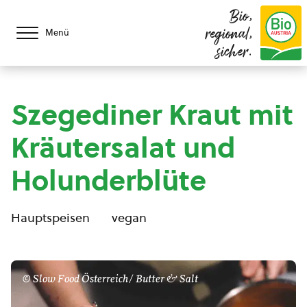
Bio,
regional,
Menü
sicher.
Szegediner Kraut mit
Kräutersalat und
Holunderblüte
Hauptspeisen
vegan
© Slow Food Österreich/ Butter & Salt