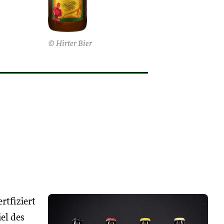
© Hirter Bier
rtfiziert
iel des