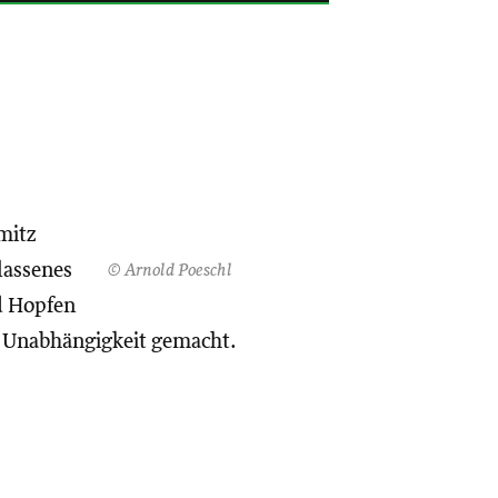
mitz
lassenes
© Arnold Poeschl
d Hopfen
ng Unabhängigkeit gemacht.