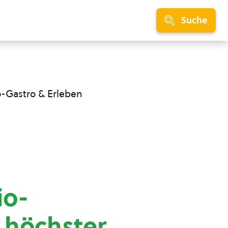
Suche
o-Gastro & Erleben
io-
 höchster