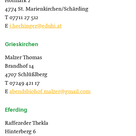
Hofmark 2
4774 St. Marienkirchen/Schärding
T 07711 27 512
E
j.hechinger@eduhi.at
Grieskirchen
Malzer Thomas
Brandhof 14
4707 Schlüßlberg
T 07249 421 17
E
abendsbiohof.malzer@gmail.com
Eferding
Raffezeder Thekla
Hinterberg 6