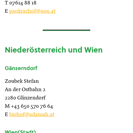
T 07614 88 18
E
pankrazhof@aon.at
Niederösterreich und Wien
Gänserndorf
Zoubek Stefan
An der Ostbahn 2
2280 Glinzendorf
M +43 650 570 76 64
E
biohof@adamah.at
Wien(Stadt)