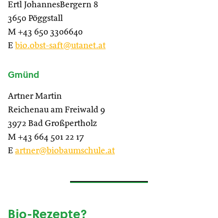
Ertl JohannesBergern 8
3650 Pöggstall
M +43 650 3306640
E
bio.obst-saft@utanet.at
Gmünd
Artner Martin
Reichenau am Freiwald 9
3972 Bad Großpertholz
M +43 664 501 22 17
E
artner@biobaumschule.at
Bio-Rezepte?