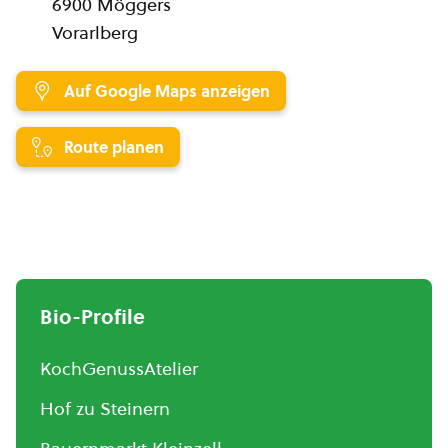
6900 Möggers
Vorarlberg
Auf Google Maps anzeigen
Route planen
Bio-Profile
KochGenussAtelier
Hof zu Steinern