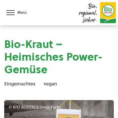
Bio,
regional,
Menü
sicher.
Bio-Kraut –
Heimisches Power-
Gemüse
Eingemachtes
vegan
© BIO AUSTRIA/Sonja Fuchs