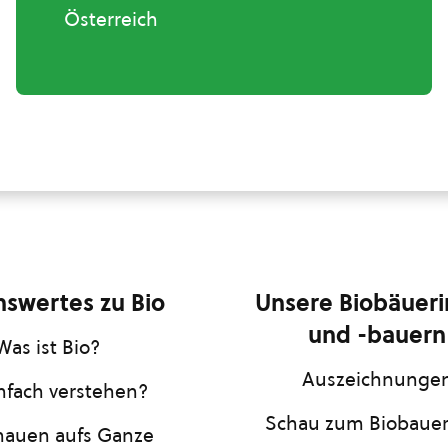
Österreich
swertes zu Bio
Unsere Biobäuer
und -bauern
Was ist Bio?
Auszeichnunge
infach verstehen?
Schau zum Biobaue
hauen aufs Ganze