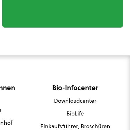
innen
Bio-Infocenter
Downloadcenter
n
BioLife
rnhof
Einkaufsführer, Broschüren