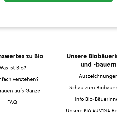
swertes zu Bio
Unsere Biobäuer
und -bauern
Was ist Bio?
Auszeichnunge
infach verstehen?
Schau zum Biobaue
hauen aufs Ganze
Info Bio-Bäuerin
FAQ
Unsere
bio austria
Be