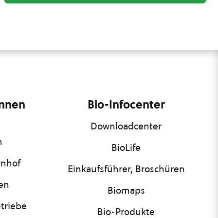
innen
Bio-Infocenter
Downloadcenter
n
BioLife
rnhof
Einkaufsführer, Broschüren
nen
Biomaps
triebe
Bio-Produkte