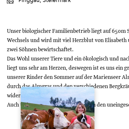
Pinggau, Steiermark
Unser biologischer Familienbetrieb liegt auf 650m S
Wechsels und wird mit viel Herzblut von Elisabet
zwei Söhnen bewirtschaftet.
Das Wohl unserer Tiere und ein ökologisch und na
liegt uns sehr am Herzen, deswegen ist es uns ein g
unserer Rinder den Sommer auf der Marienseer Alm
durch das Almgras und den verschiedenen Bergkrä
widerstandsfähiger werden.
Auch unsere Bio-Masthendl genießen den uneingesc