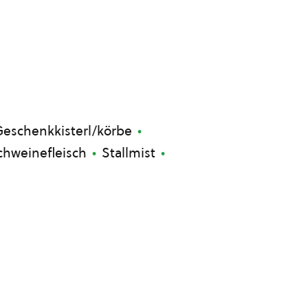
eschenkkisterl/körbe
chweinefleisch
Stallmist